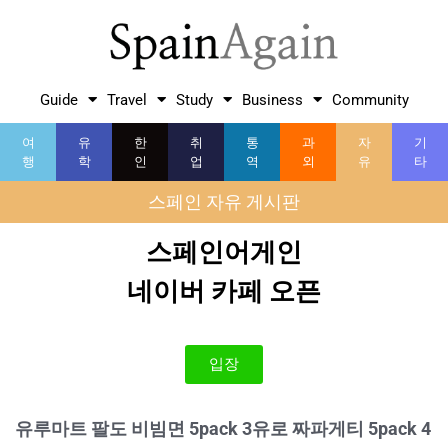
Guide
Travel
Study
Business
Community
여
유
한
취
통
과
자
기
행
학
인
업
역
외
유
타
스페인 자유 게시판
스페인어게인
네이버 카페 오픈
입장
유루마트 팔도 비빔면 5pack 3유로 짜파게티 5pack 4