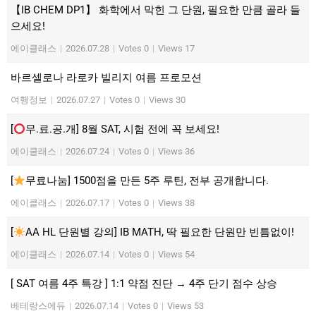
【IB CHEM DP1】 화학에서 막힌 그 단원, 필요한 만큼 골라 들
으세요!
에이클래스
|
2026.07.28
|
Votes 0
|
Views 17
바르셀로나 라로카 빌리지 여름 프로모션
여행정보
|
2026.07.27
|
Votes 0
|
Views 30
[
무.료.공.개] 8월 SAT, 시험 전에 꼭 보세요!
에이클래스
|
2026.07.24
|
Votes 0
|
Views 36
[
무료나눔] 1500점을 만든 5주 루틴, 전부 공개합니다.
에이클래스
|
2026.07.17
|
Votes 0
|
Views 38
[
AA HL 단원별 강의] IB MATH, 딱 필요한 단원만 빈틈없이!
에이클래스
|
2026.07.14
|
Votes 0
|
Views 54
[ SAT 여름 4주 특강 ] 1:1 약점 진단 → 4주 단기 점수 상승
베테랑스에듀
|
2026.07.14
|
Votes 0
|
Views 53