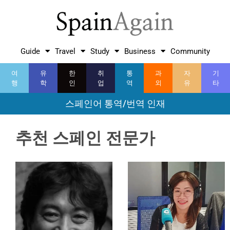
Guide
Travel
Study
Business
Community
여
유
한
취
통
과
자
기
행
학
인
업
역
외
유
타
스페인어 통역/번역 인재
추천 스페인 전문가