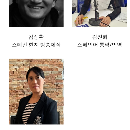
김성환
김진희
스페인 현지 방송제작
스페인어 통역/번역