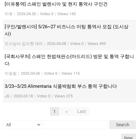
[이유통역] 스페인 발렌시아 및 현지 통역사 구인건
이유
|
2026.04.30
|
Votes 0
|
Views 145
[구인/발렌시아] 5/26~27 비즈니스 미팅 통역사 모집 (도시상
사)
도시상사 김수현 대리
|
2026.04.08
|
Votes 0
|
Views 499
[국회사무처] 스페인 헌법재판소(마드리드) 방문 및 통역 구합니
다.
이송림
|
2026.04.06
|
Votes 0
|
Views 115
3/23~3/25 Alimentaria 식품박람회 부스 통역 구합니다
JG
|
2026.03.18
|
Votes 0
|
Views 275
1
»
Last
Search
New