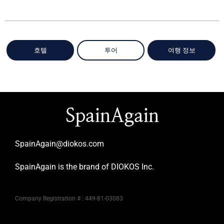
호텔
투어
여행 정보
SpainAgain
SpainAgain@diokos.com
SpainAgain is the brand of DIOKOS Inc.
Company Registration # : 449-81-03083