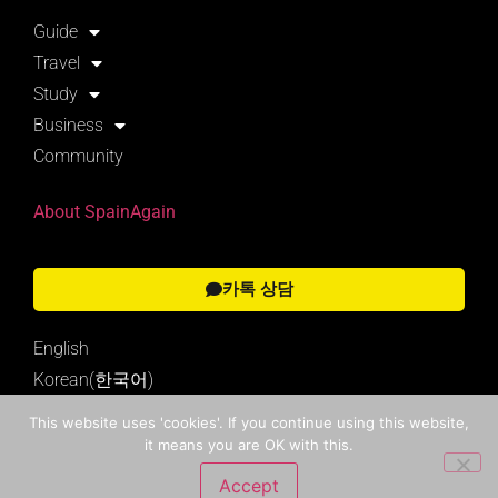
Guide
Travel
Study
Business
Community
About SpainAgain
카톡 상담
English
Korean(한국어)
This website uses 'cookies'. If you continue using this website,
it means you are OK with this.
Search
Accept