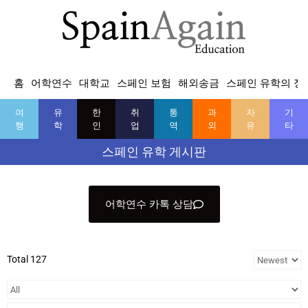
홈
어학연수
대학교
스페인 보험
해외송금
스페인 유학의 정
여
유
한
취
통
과
자
기
행
학
인
업
역
외
유
타
스페인 유학 게시판
어학연수 카톡 상담
Total 127