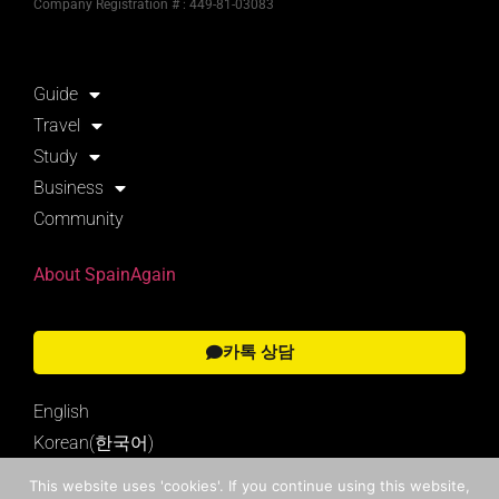
Company Registration # : 449-81-03083
Guide
Travel
Study
Business
Community
About SpainAgain
카톡 상담
English
Korean(한국어)
This website uses 'cookies'. If you continue using this website,