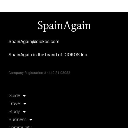
SpainAgain
SpainAgain@diokos.com
SpainAgain is the brand of DIOKOS Inc.
Company Registration # : 449-81-03083
Guide
Travel
Study
Business
Community