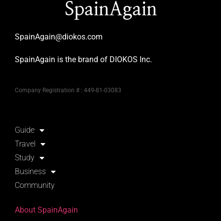
SpainAgain
SpainAgain@diokos.com
SpainAgain is the brand of DIOKOS Inc.
Company Registration # : 449-81-03083
Guide
Travel
Study
Business
Community
About SpainAgain