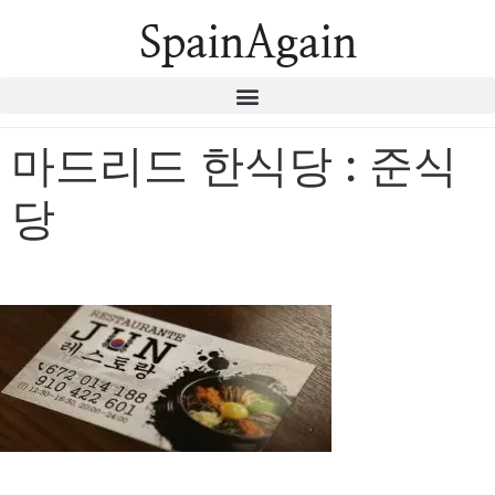
SpainAgain
마드리드 한식당 : 준식
당