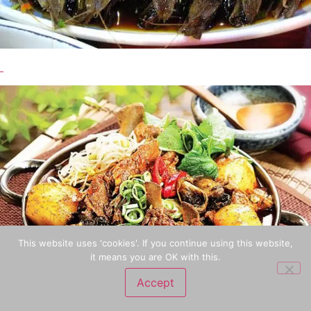
This website uses 'cookies'. If you continue using this website,
it means you are OK with this.
Accept
호텔
투어
여행 정보