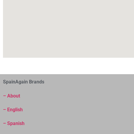
SpainAgain Brands
– About
– English
– Spanish