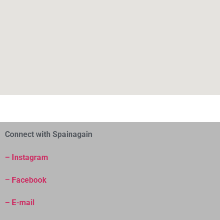
Connect with Spainagain
– Instagram
– Facebook
– E-mail