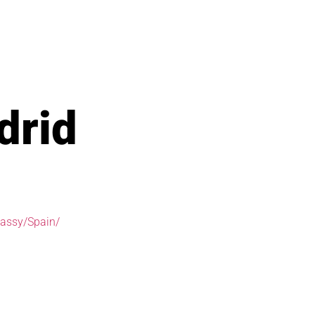
drid
bassy/Spain/